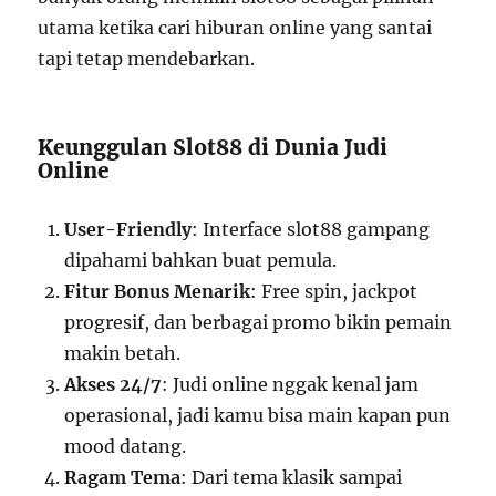
utama ketika cari hiburan online yang santai
tapi tetap mendebarkan.
Keunggulan Slot88 di Dunia Judi
Online
User-Friendly
: Interface slot88 gampang
dipahami bahkan buat pemula.
Fitur Bonus Menarik
: Free spin, jackpot
progresif, dan berbagai promo bikin pemain
makin betah.
Akses 24/7
: Judi online nggak kenal jam
operasional, jadi kamu bisa main kapan pun
mood datang.
Ragam Tema
: Dari tema klasik sampai