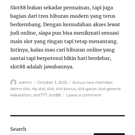
Slot88 bukan sekadar permainan, tapi juga
bagian dari tren hiburan modern yang terus
berkembang. Dengan kemudahan akses lewat
judi online, siapa pun bisa menikmati sensasi
main slot yang ringan tapi tetap menantang.
Intinya, kalau mau cari hiburan online yang
santai tapi berpotensi bikin hati berdebar,
slot88 adalah jawabannya.
Author
Posted
Tags
admin
October 3, 2025
bonus new member
,
on
demo slot
,
rtp slot
,
slot
,
slot bonus
,
slot gacor
,
slot garansi
on
kekalahan
,
slot777
,
slot88
Leave a comment
Slot88
dan
Sensasi
Judi
Online
Search
yang