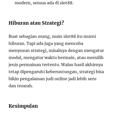
modern, semua ada di slot88.
Hiburan atau Strategi?
Buat sebagian orang, main slot88 itu murni
hiburan. Tapi ada juga yang mencoba
menyusun strategi, misalnya dengan mengatur
modal, mengatur waktu bermain, atau memilih
jenis permainan tertentu. Walau hasil akhirnya
tetap dipengaruhi keberuntungan, strategi bisa
bikin pengalaman judi online jadi lebih seru
dan terarah.
Kesimpulan