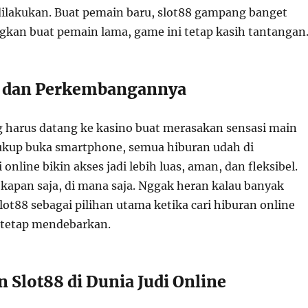
n dilakukan. Buat pemain baru, slot88 gampang banget
ngkan buat pemain lama, game ini tetap kasih tantangan
e dan Perkembangannya
g harus datang ke kasino buat merasakan sensasi main
cukup buka smartphone, semua hiburan udah di
online bikin akses jadi lebih luas, aman, dan fleksibel.
kapan saja, di mana saja. Nggak heran kalau banyak
ot88 sebagai pilihan utama ketika cari hiburan online
i tetap mendebarkan.
 Slot88 di Dunia Judi Online