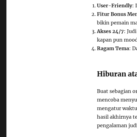
User-Friendly
:
Fitur Bonus Me
bikin pemain ma
Akses 24/7
: Jud
kapan pun mood
Ragam Tema
: D
Hiburan ata
Buat sebagian or
mencoba menyus
mengatur waktu 
hasil akhirnya t
pengalaman judi 