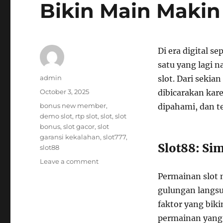
Bikin Main Makin
Di era digital s
satu yang lagi 
Author
admin
slot. Dari sekia
Posted
October 3, 2025
dibicarakan ka
on
Tags
bonus new member
,
dipahami, dan t
demo slot
,
rtp slot
,
slot
,
slot
bonus
,
slot gacor
,
slot
garansi kekalahan
,
slot777
,
Slot88: Sim
slot88
on
Leave a comment
Slot88
Permainan slot 
dan
gulungan langsu
Sensasi
Judi
faktor yang biki
Online
permainan yang 