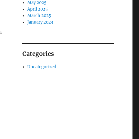
May 2025
.
April 2025
March 2025
January 2023
n
Categories
Uncategorized