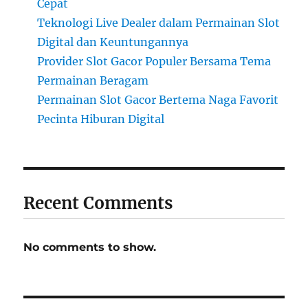
Cepat
Teknologi Live Dealer dalam Permainan Slot
Digital dan Keuntungannya
Provider Slot Gacor Populer Bersama Tema
Permainan Beragam
Permainan Slot Gacor Bertema Naga Favorit
Pecinta Hiburan Digital
Recent Comments
No comments to show.