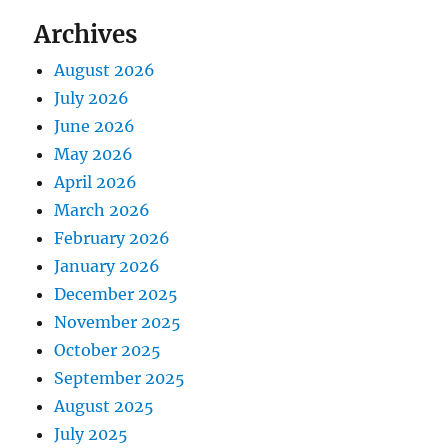
Archives
August 2026
July 2026
June 2026
May 2026
April 2026
March 2026
February 2026
January 2026
December 2025
November 2025
October 2025
September 2025
August 2025
July 2025