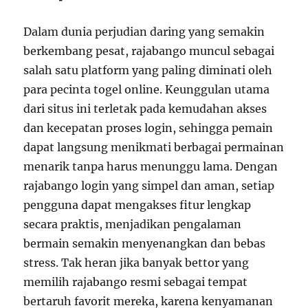
Dalam dunia perjudian daring yang semakin
berkembang pesat, rajabango muncul sebagai
salah satu platform yang paling diminati oleh
para pecinta togel online. Keunggulan utama
dari situs ini terletak pada kemudahan akses
dan kecepatan proses login, sehingga pemain
dapat langsung menikmati berbagai permainan
menarik tanpa harus menunggu lama. Dengan
rajabango login yang simpel dan aman, setiap
pengguna dapat mengakses fitur lengkap
secara praktis, menjadikan pengalaman
bermain semakin menyenangkan dan bebas
stress. Tak heran jika banyak bettor yang
memilih rajabango resmi sebagai tempat
bertaruh favorit mereka, karena kenyamanan