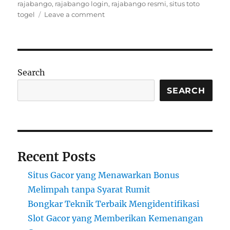
on
rajabango
,
rajabango login
,
rajabango resmi
,
situs toto
on
togel
Leave a comment
Hasilkan
Keuntungan
Nyata
dari
Situs
Search
Toto
Togel
SEARCH
dengan
Teknik
Ampuh
Recent Posts
Situs Gacor yang Menawarkan Bonus
Melimpah tanpa Syarat Rumit
Bongkar Teknik Terbaik Mengidentifikasi
Slot Gacor yang Memberikan Kemenangan