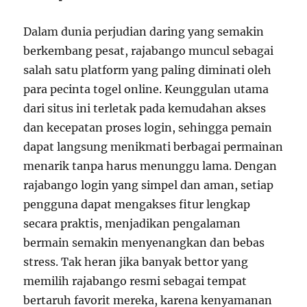
Dalam dunia perjudian daring yang semakin
berkembang pesat, rajabango muncul sebagai
salah satu platform yang paling diminati oleh
para pecinta togel online. Keunggulan utama
dari situs ini terletak pada kemudahan akses
dan kecepatan proses login, sehingga pemain
dapat langsung menikmati berbagai permainan
menarik tanpa harus menunggu lama. Dengan
rajabango login yang simpel dan aman, setiap
pengguna dapat mengakses fitur lengkap
secara praktis, menjadikan pengalaman
bermain semakin menyenangkan dan bebas
stress. Tak heran jika banyak bettor yang
memilih rajabango resmi sebagai tempat
bertaruh favorit mereka, karena kenyamanan