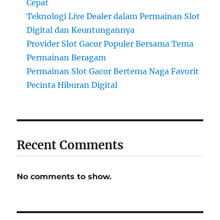
Cepat
Teknologi Live Dealer dalam Permainan Slot
Digital dan Keuntungannya
Provider Slot Gacor Populer Bersama Tema
Permainan Beragam
Permainan Slot Gacor Bertema Naga Favorit
Pecinta Hiburan Digital
Recent Comments
No comments to show.