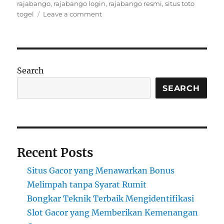
on
rajabango
,
rajabango login
,
rajabango resmi
,
situs toto
on
togel
Leave a comment
Hasilkan
Keuntungan
Nyata
dari
Situs
Search
Toto
Togel
SEARCH
dengan
Teknik
Ampuh
Recent Posts
Situs Gacor yang Menawarkan Bonus
Melimpah tanpa Syarat Rumit
Bongkar Teknik Terbaik Mengidentifikasi
Slot Gacor yang Memberikan Kemenangan