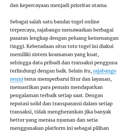
dan kepercayaan menjadi prioritas utama.
Sebagai salah satu bandar togel online
terpercaya, rajabango menawarkan berbagai
pasaran lengkap dengan peluang kemenangan
tinggi. Keberadaan situs toto togel ini diakui
memiliki sistem keamanan yang kuat,
sehingga data pribadi dan transaksi pengguna
terlindungi dengan baik. Selain itu,
rajabango
resmi
terus memperbarui fitur dan layanan,
memastikan para pemain mendapatkan
pengalaman terbaik setiap saat. Dengan
reputasi solid dan transparansi dalam setiap
transaksi, tidak mengherankan jika banyak
bettor yang merasa nyaman dan setia
menggunakan platform ini sebagai pilihan