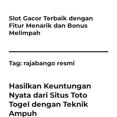
Slot Gacor Terbaik dengan
Fitur Menarik dan Bonus
Melimpah
Tag:
rajabango resmi
Hasilkan Keuntungan
Nyata dari Situs Toto
Togel dengan Teknik
Ampuh