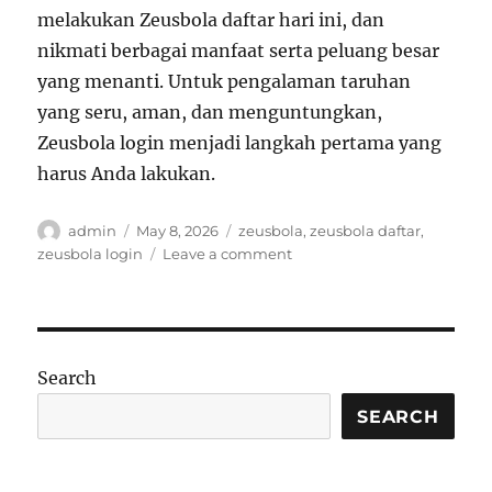
melakukan Zeusbola daftar hari ini, dan
nikmati berbagai manfaat serta peluang besar
yang menanti. Untuk pengalaman taruhan
yang seru, aman, dan menguntungkan,
Zeusbola login menjadi langkah pertama yang
harus Anda lakukan.
Author
Posted
Tags
admin
May 8, 2026
zeusbola
,
zeusbola daftar
,
on
on
zeusbola login
Leave a comment
Maksimalkan
Strategi
Anda
di
Situs
Search
Judi
Bola
SEARCH
Online
untuk
Kemenangan