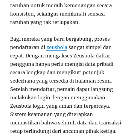
taruhan untuk meraih kemenangan secara
konsisten, sekaligus menikmati sensasi
taruhan yang tak terlupakan.
Bagi mereka yang baru bergabung, proses
pendaftaran di
zeusbola
sangat simpel dan
cepat. Dengan mengakses Zeusbola daftar,
pengguna hanya perlu mengisi data pribadi
secara lengkap dan mengikuti petunjuk
sederhana yang tersedia di halaman resmi.
Setelah mendaftar, pemain dapat langsung
melakukan login dengan menggunakan
Zeusbola login yang aman dan terpercaya.
Sistem keamanan yang diterapkan
memastikan bahwa seluruh data dan transaksi
tetap terlindungi dari ancaman pihak ketiga.