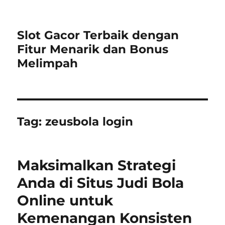
Slot Gacor Terbaik dengan
Fitur Menarik dan Bonus
Melimpah
Tag:
zeusbola login
Maksimalkan Strategi
Anda di Situs Judi Bola
Online untuk
Kemenangan Konsisten