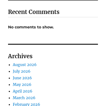
Recent Comments
No comments to show.
Archives
August 2026
July 2026
June 2026
May 2026
April 2026
March 2026
February 2026