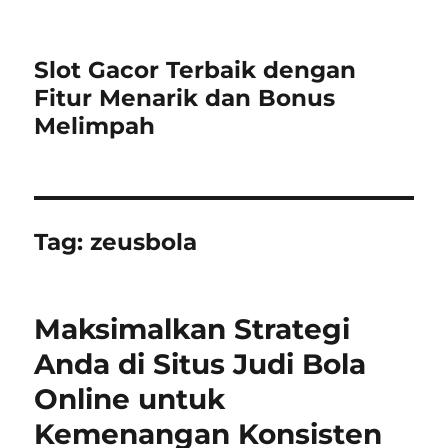
Slot Gacor Terbaik dengan
Fitur Menarik dan Bonus
Melimpah
Tag:
zeusbola
Maksimalkan Strategi
Anda di Situs Judi Bola
Online untuk
Kemenangan Konsisten