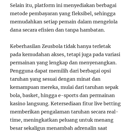
Selain itu, platform ini menyediakan berbagai
metode pembayaran yang fleksibel, sehingga
memudahkan setiap pemain dalam mengelola
dana secara efisien dan tanpa hambatan.
Keberhasilan Zeusbola tidak hanya terletak
pada kemudahan akses, tetapi juga pada variasi
permainan yang lengkap dan menyenangkan.
Pengguna dapat memilih dari berbagai opsi
taruhan yang sesuai dengan minat dan
kemampuan mereka, mulai dari taruhan sepak
bola, basket, hingga e-sports dan permainan
kasino langsung. Ketersediaan fitur live betting
memberikan pengalaman taruhan secara real-
time, meningkatkan peluang untuk menang
besar sekaligus menambah adrenalin saat