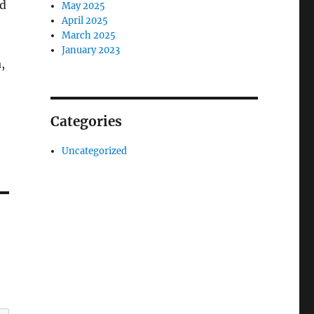
4d
May 2025
April 2025
March 2025
January 2023
,
Categories
Uncategorized