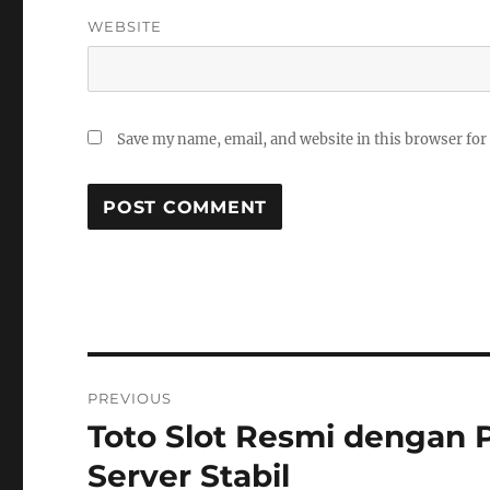
WEBSITE
Save my name, email, and website in this browser for
Post
PREVIOUS
navigation
Toto Slot Resmi dengan
Previous
post:
Server Stabil