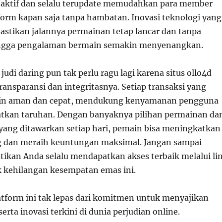
aktif dan selalu terupdate memudahkan para member
orm kapan saja tanpa hambatan. Inovasi teknologi yang
stikan jalannya permainan tetap lancar dan tanpa
ngga pengalaman bermain semakin menyenangkan.
udi daring pun tak perlu ragu lagi karena situs ollo4d
ransparansi dan integritasnya. Setiap transaksi yang
min aman dan cepat, mendukung kenyamanan pengguna
kan taruhan. Dengan banyaknya pilihan permainan da
ang ditawarkan setiap hari, pemain bisa meningkatkan
 dan meraih keuntungan maksimal. Jangan sampai
stikan Anda selalu mendapatkan akses terbaik melalui li
ak kehilangan kesempatan emas ini.
atform ini tak lepas dari komitmen untuk menyajikan
serta inovasi terkini di dunia perjudian online.