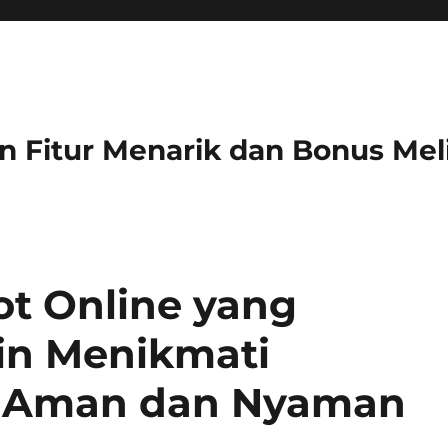
an Fitur Menarik dan Bonus Me
lot Online yang
n Menikmati
h Aman dan Nyaman