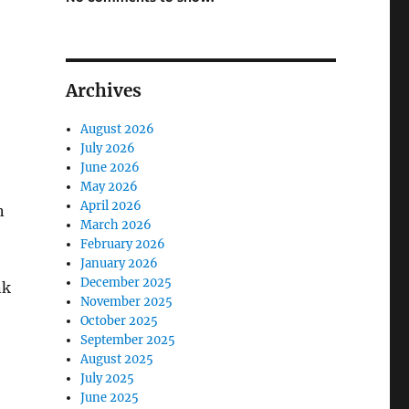
Archives
August 2026
July 2026
June 2026
May 2026
April 2026
n
March 2026
February 2026
January 2026
December 2025
nk
November 2025
October 2025
September 2025
August 2025
July 2025
June 2025