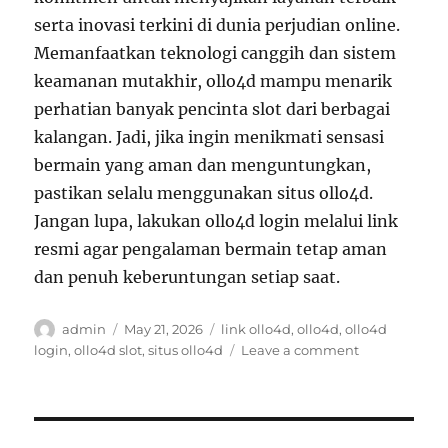
serta inovasi terkini di dunia perjudian online.
Memanfaatkan teknologi canggih dan sistem
keamanan mutakhir, ollo4d mampu menarik
perhatian banyak pencinta slot dari berbagai
kalangan. Jadi, jika ingin menikmati sensasi
bermain yang aman dan menguntungkan,
pastikan selalu menggunakan situs ollo4d.
Jangan lupa, lakukan ollo4d login melalui link
resmi agar pengalaman bermain tetap aman
dan penuh keberuntungan setiap saat.
Author
Posted
Tags
admin
May 21, 2026
link ollo4d
,
ollo4d
,
ollo4d
on
on
login
,
ollo4d slot
,
situs ollo4d
Leave a comment
Pelajari
Teknik
Slot
Online