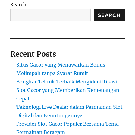
yang
Search
Membantu
Pemain
SEARCH
Menikmati
Permainan
Lebih
Aman
dan
Recent Posts
Nyaman
Situs Gacor yang Menawarkan Bonus
Melimpah tanpa Syarat Rumit
Bongkar Teknik Terbaik Mengidentifikasi
Slot Gacor yang Memberikan Kemenangan
Cepat
Teknologi Live Dealer dalam Permainan Slot
Digital dan Keuntungannya
Provider Slot Gacor Populer Bersama Tema
Permainan Beragam