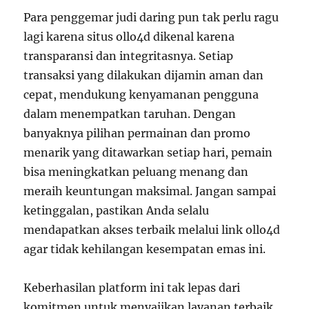
Para penggemar judi daring pun tak perlu ragu
lagi karena situs ollo4d dikenal karena
transparansi dan integritasnya. Setiap
transaksi yang dilakukan dijamin aman dan
cepat, mendukung kenyamanan pengguna
dalam menempatkan taruhan. Dengan
banyaknya pilihan permainan dan promo
menarik yang ditawarkan setiap hari, pemain
bisa meningkatkan peluang menang dan
meraih keuntungan maksimal. Jangan sampai
ketinggalan, pastikan Anda selalu
mendapatkan akses terbaik melalui link ollo4d
agar tidak kehilangan kesempatan emas ini.
Keberhasilan platform ini tak lepas dari
komitmen untuk menyajikan layanan terbaik