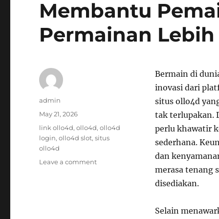
Membantu Pemai
Permainan Lebi
Bermain di duni
inovasi dari pla
Author
admin
situs ollo4d ya
Posted
May 21, 2026
tak terlupakan.
on
Tags
link ollo4d
,
ollo4d
,
ollo4d
perlu khawatir 
login
,
ollo4d slot
,
situs
sederhana. Keun
ollo4d
dan kenyamanan
on
Leave a comment
merasa tenang 
Pelajari
Teknik
disediakan.
Slot
Online
Selain menawark
yang