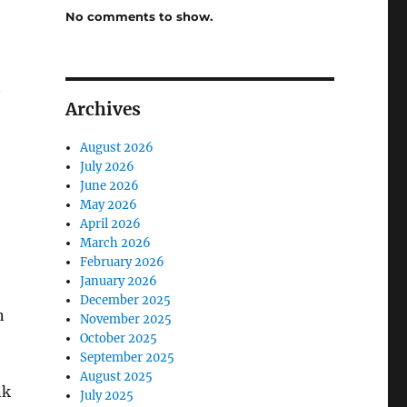
No comments to show.
n
Archives
August 2026
July 2026
June 2026
May 2026
April 2026
March 2026
February 2026
January 2026
December 2025
n
November 2025
October 2025
September 2025
August 2025
nk
July 2025