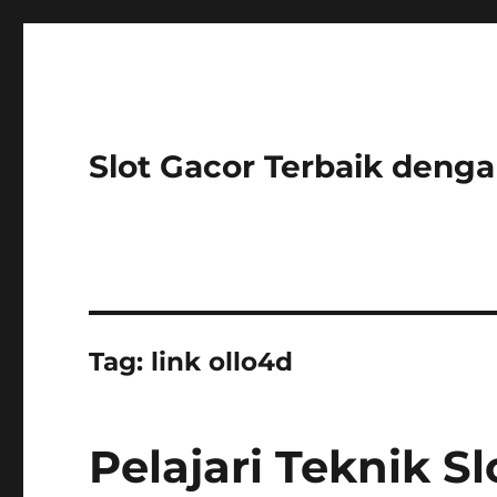
Slot Gacor Terbaik deng
Tag:
link ollo4d
Pelajari Teknik S