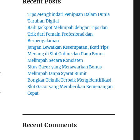
Recent Posts
Tips Menghindari Penipuan Dalam Dunia
Taruhan Digital
Raih Jackpot Melimpah dengan Tips dan
Trik dari Pemain Profesional dan
Berpengalaman
Jangan Lewatkan Kesempatan, Ikuti Tips
Menang di Slot Online dan Raup Bonus
Melimpah Secara Konsisten
Situs Gacor yang Menawarkan Bonus
k
Melimpah tanpa Syarat Rumit
Bongkar Teknik Terbaik Mengidentifikasi
Slot Gacor yang Memberikan Kemenangan
a
Cepat
Recent Comments