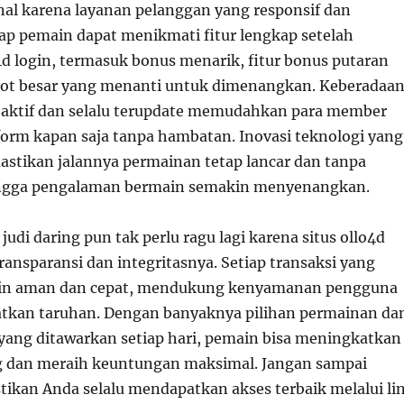
enal karena layanan pelanggan yang responsif dan
iap pemain dapat menikmati fitur lengkap setelah
d login, termasuk bonus menarik, fitur bonus putaran
kpot besar yang menanti untuk dimenangkan. Keberadaa
aktif dan selalu terupdate memudahkan para member
orm kapan saja tanpa hambatan. Inovasi teknologi yang
stikan jalannya permainan tetap lancar dan tanpa
ngga pengalaman bermain semakin menyenangkan.
udi daring pun tak perlu ragu lagi karena situs ollo4d
ransparansi dan integritasnya. Setiap transaksi yang
min aman dan cepat, mendukung kenyamanan pengguna
kan taruhan. Dengan banyaknya pilihan permainan da
ang ditawarkan setiap hari, pemain bisa meningkatkan
 dan meraih keuntungan maksimal. Jangan sampai
stikan Anda selalu mendapatkan akses terbaik melalui li