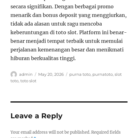
secara signifikan. Dengan berbagai promo
menarik dan bonus deposit yang menggiurkan,
tidak ada alasan untuk ragu mencoba
keberuntungan di toto slot. Platform ini benar-
benar menjadi tempat terbaik untuk memulai
perjalanan kemenangan besar dan menikmati
hiburan berkualitas tinggi.
Author
Posted
Tags
admin
May 20, 2026
purna toto
,
purnatoto
,
slot
on
toto
,
toto slot
Leave a Reply
Your email address will not be published.
Required fields