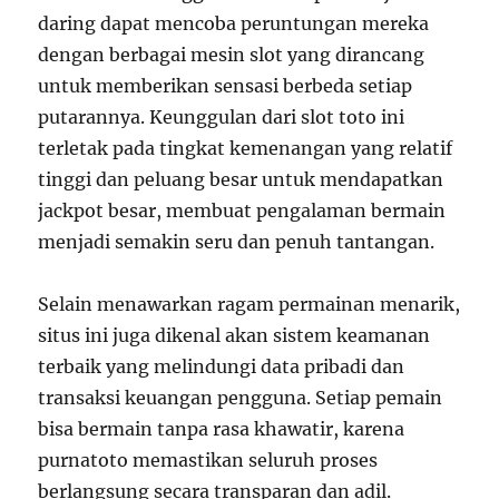
daring dapat mencoba peruntungan mereka
dengan berbagai mesin slot yang dirancang
untuk memberikan sensasi berbeda setiap
putarannya. Keunggulan dari slot toto ini
terletak pada tingkat kemenangan yang relatif
tinggi dan peluang besar untuk mendapatkan
jackpot besar, membuat pengalaman bermain
menjadi semakin seru dan penuh tantangan.
Selain menawarkan ragam permainan menarik,
situs ini juga dikenal akan sistem keamanan
terbaik yang melindungi data pribadi dan
transaksi keuangan pengguna. Setiap pemain
bisa bermain tanpa rasa khawatir, karena
purnatoto memastikan seluruh proses
berlangsung secara transparan dan adil.