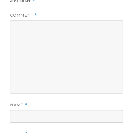
are marked
*
COMMENT
*
NAME
*