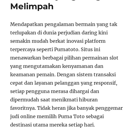
Melimpah
Mendapatkan pengalaman bermain yang tak
terlupakan di dunia perjudian daring kini
semakin mudah berkat inovasi platform
terpercaya seperti Purnatoto. Situs ini
menawarkan berbagai pilihan permainan slot
yang mengutamakan kenyamanan dan
keamanan pemain. Dengan sistem transaksi
cepat dan layanan pelanggan yang responsif,
setiap pengguna merasa dihargai dan
dipermudah saat menikmati hiburan
favoritnya. Tidak heran jika banyak penggemar
judi online memilih Purna Toto sebagai
destinasi utama mereka setiap hari.