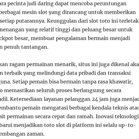
ra pecinta judi daring dapat mencoba peruntungan
berbagai mesin slot yang dirancang untuk memberikan
setiap putarannya. Keunggulan dari slot toto ini terletak
menangan yang relatif tinggi dan peluang besar untuk
ckpot besar, membuat pengalaman bermain menjadi
n penuh tantangan.
an ragam permainan menarik, situs ini juga dikenal ak
 terbaik yang melindungi data pribadi dan transaksi
na. Setiap pemain bisa bermain tanpa rasa khawatir,
o memastikan seluruh proses berlangsung secara
adil. Ketersediaan layanan pelanggan 24 jam juga menja
embantu pemain mengatasi berbagai kendala teknis ata
ait permainan secara cepat dan ramah. Inovasi teknologi
barui menjadikan toto slot di platform ini selalu up-to-
rkembangan zaman.