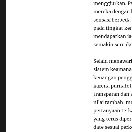
dengan
menggiurkan. Pa
Bonus
mereka dengan 
Cashback
sensasi berbeda 
yang
Sangat
pada tingkat ke
Melimpah
mendapatkan ja
semakin seru da
Selain menawark
sistem keamanan
keuangan penggu
karena purnatot
transparan dan 
nilai tambah, m
pertanyaan terk
yang terus diper
date sesuai pe